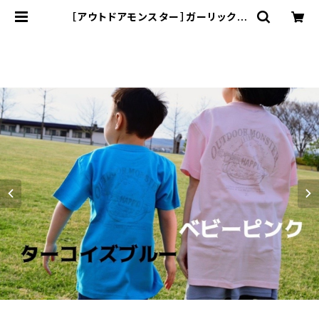
［アウトドアモンスター］ガーリックボ
ーイ キッズＴシャツＨＡＰＰＹ【ター
コイズブルー】 | MOG - Million O
utdoor Garlic