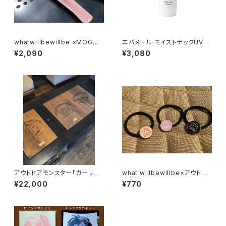
whatwillbewillbe ×MOG F
エバメール モイストテックUVジ
EDECA CLEVER TONG MINI
ェル50+ 70ｇ
¥2,090
¥3,080
レザーケース（ピンク・ブラック）
アウトドアモンスター「ガーリッ
what willbewillbe×アウトド
クボーイ」ワンユニット天板
アモンスター ヘアゴム
¥22,000
¥770