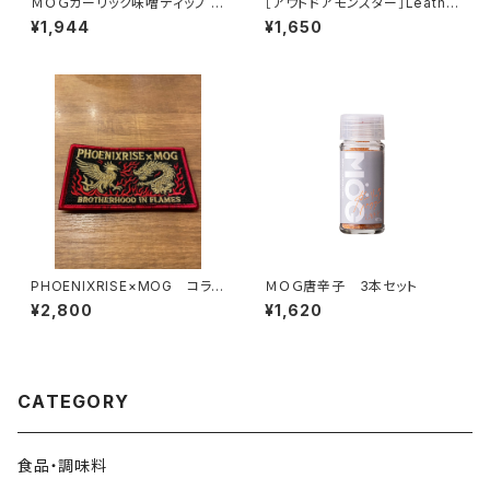
ＭＯＧガーリック味噌ディップ 3
［アウトドアモンスター］Leathe
本セット
rEEG 転写ステッカー黒/白
¥1,944
¥1,650
PHOENIXRISE×MOG コラ
ＭＯＧ唐辛子 3本セット
ボ刺繍ワッペン
¥2,800
¥1,620
CATEGORY
食品・調味料