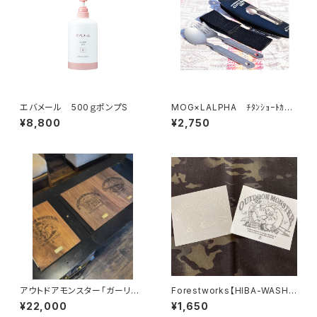
エバメール 500ｇポンプS
MOG×LALPHA ﾁﾀﾝｼｮｰﾄｶﾄﾗ
ﾘｰｾｯﾄ
¥8,800
¥2,750
アウトドアモンスター「ガーリッ
Forestworks【HIBA-WASHE
クボーイ」ワンユニット天板
R】転写ステッカー
¥22,000
¥1,650