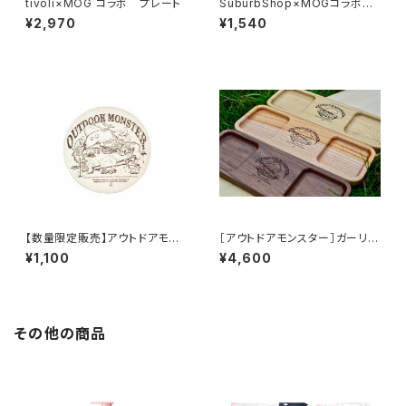
tivoli×MOG コラボ プレート
SuburbShop×MOGコラボグ
ラス
¥2,970
¥1,540
【数量限定販売】アウトドアモン
［アウトドアモンスター］ガーリッ
スターズ レザーコースター
クボーイ スパイスプレート【ウ
¥1,100
¥4,600
ォールナット】
その他の商品