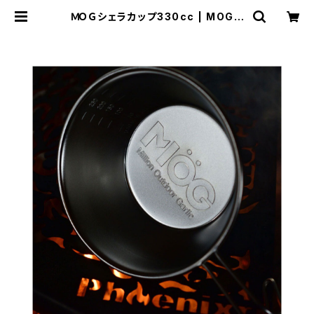
ＭＯＧシェラカップ330cc | MOG -
Million Outdoor Garlic