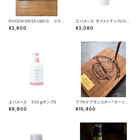
PHOENIXRISE×MOG コラ
エバメール モイストテックUVジ
ボ刺繍ワッペン
ェル50+ 70ｇ
¥2,800
¥3,080
エバメール 500ｇポンプS
アウトドアモンスター「ガーリッ
クボーイ」ランタンスタンド（ウォ
¥8,800
¥15,400
ールナット・オーク）