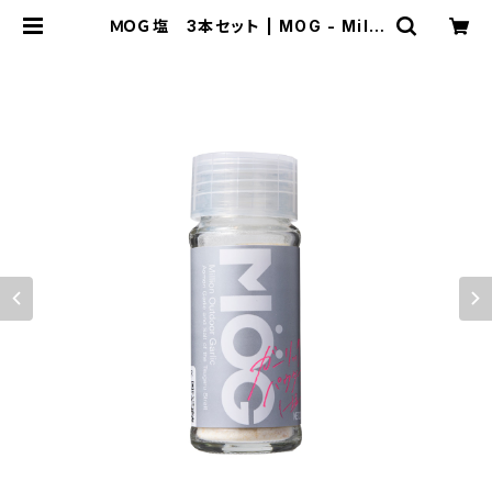
ＭＯＧ塩 3本セット | MOG - Milli
on Outdoor Garlic