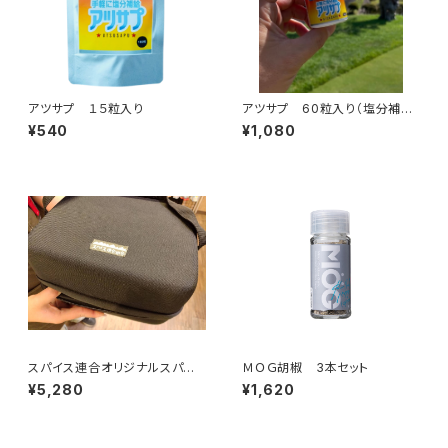
アツサプ １５粒入り
アツサプ 60粒入り（塩分補給
タブレット）
¥540
¥1,080
スパイス連合オリジナルスパイ
ＭＯＧ胡椒 3本セット
スＢＯＸ（ＭＯＧ塩・ＭＯＧ胡椒・
¥5,280
¥1,620
ＭＯＧ唐辛子各1本付）