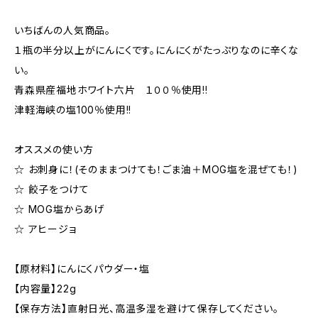
いちばんの人気商品。
１瓶の半分以上がにんにくです。にんにくがたっぷりなのに辛くな
い。
青森県産福地ホワイト六片 １００％使用!!
津軽海峡の塩100％使用!!
オススメの使い方
☆ お刺身に！(そのままつけても！ごま油＋MOG塩を混ぜても！)
☆ 餃子をつけて
☆ MOG塩からあげ
☆ アヒージョ
【原材料】にんにくパウダー・塩
【内容量】22g
【保存方法】直射日光、高温多湿を避けて保存してください。