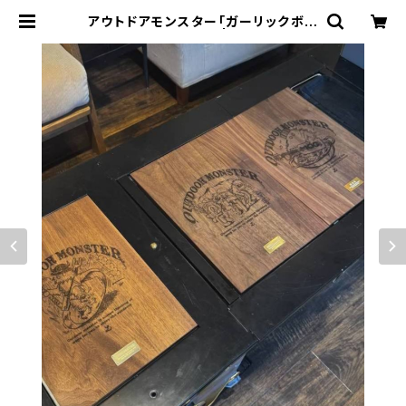
アウトドアモンスター「ガーリックボー
イ」ワンユニット天板 | MOG - Milli
on Outdoor Garlic