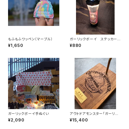
もふもふワッペン（マーブル）
ガーリックボーイ ステッカーシ
ール
¥1,650
¥880
ガーリックボーイ手ぬぐい
アウトドアモンスター「ガーリッ
クボーイ」ランタンスタンド（ウォ
¥2,090
¥15,400
ールナット・オーク）